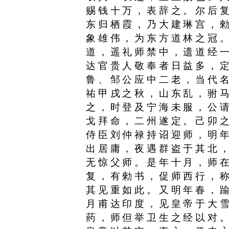
赐钱十万，表辞之。尔后
东归栖霞，乃大建琳宫，
象雄伟，为东方道林之冠
道，遥礼师禁中，遗道经
达官贵人敬奉者日益多，
鲁、邹公应中二老，当代
祐甲戌之秋，山东乱，驸
之，时登及宁海未服，公
戈拜命，二州遂定。己卯
侍臣刘仲禄持诏迎师，明
出居庸，夜遇群盗于其北
无惊父师。是年十月，师
复，有勑书，促师西行，
其见重如此。又明年春，
月甫达印度，见皇帝于大
药，师但举卫生之经以对