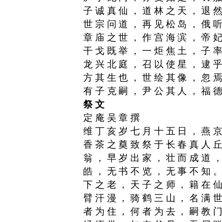
子诚真仙，道林之天，退
世宗问道，再见松岛，俄
章庙之世，作宫海滨，帝
干戈既举，一炬焦土，子
龙兴北庭，召以使星，逮
方其生也，世绘其像，忽
有子克嗣，尹公其人，福
祭文
定庵吴章撰
维丁亥岁七月十五日，燕
香茶之奠致祭于长春真人
翁，早岁出家，壮而成道
皓，无书不览，无事不知
下之老，天子之师，籍在
臂汗漫，骑鹤三山，名满
者为住，何者为去，嗣教