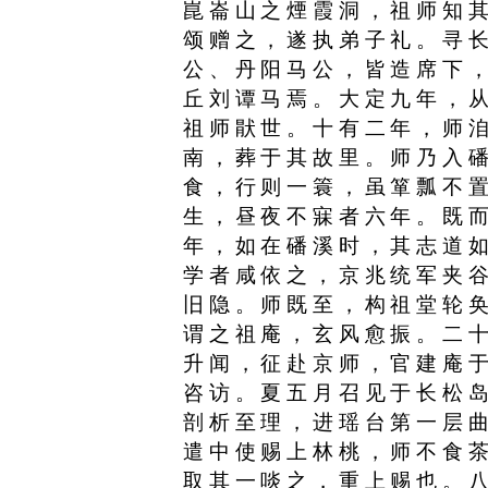
崑崙山之煙霞洞，祖师知
颂赠之，遂执弟子礼。寻
公、丹阳马公，皆造席下
丘刘谭马焉。大定九年，
祖师猒世。十有二年，师
南，葬于其故里。师乃入
食，行则一簑，虽箪瓢不
生，昼夜不寐者六年。既
年，如在磻溪时，其志道
学者咸依之，京兆统军夹
旧隐。师既至，构祖堂轮
谓之祖庵，玄风愈振。二
升闻，征赴京师，官建庵
咨访。夏五月召见于长松
剖析至理，进瑶台第一层
遣中使赐上林桃，师不食
取其一啖之，重上赐也。