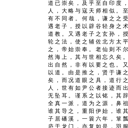
道已崇矣，及乎至自印度
人，大略与寇天师相似。
有不同者。何哉，谦之之
遇老子，授以辟谷轻身之
道教。又遇老子之玄孙，
轮之法，使之辅佐北方太
之，帝始崇奉。老仙则不
然海上，其与世相忘久矣
出自然，非有以要之也。
以道。由是推之，贤于谦
矣，而况道眼之具，道行
人，世有如尹公者接迹而
无坠耳。谨系之以铭，其
全真一派，道为之源，鼻
谁其导之，重阳伊始，谁
子居磻溪，一簑六年，箪
庐于龙门，亦复如是，羽