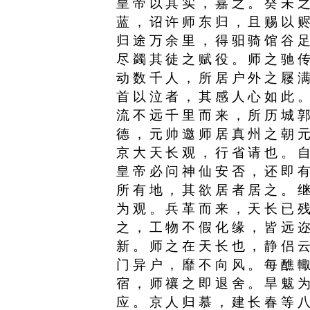
皇帝以其实，嘉之。癸未
蓝，诏许师东归，且赐以
归途万余里，得驲骑馆谷
尽蠲其徒之赋役。师之驰
动数千人，所居户外之屦
首以泣者，其感人心如此
流不远千里而来，所历城
德，元帅邀师居真州之朝
京大天长观，行省请也。
皇帝必问神仙安否，还即
所有地，其欲居者居之。
为观。兵革而来，天长已
之，工物不假化缘，皆远
新。师之在天长也，静侣
门异户，靡不向风。每醮
宿，师禳之即退舍。旱魃
应。京人归慕，建长春等