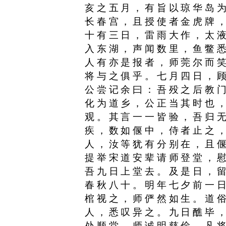
亥之五月，有旨以琼华岛
长春宫，且授使者金虎牌
十有三日，雷雨大作，太
入东湖，声闻数里，鱼鳖
人有亦是报者，师莞尔而
将与之俱乎。七月四日，
公尝记余曰：吾殁之后教
化为道乡，公正当其时也
观。其言一一皆验，吾归
疾，数如偃中，侍者止之
人，汝等犹有分别在，且
提举宋道安辈请师登堂，
吾九日上堂去。及是日，
春秋八十。明年七夕前一
棺视之，师俨然如生。道
人，悉叹异之。九日醮毕
处顺堂。师诚明慈俭，凡