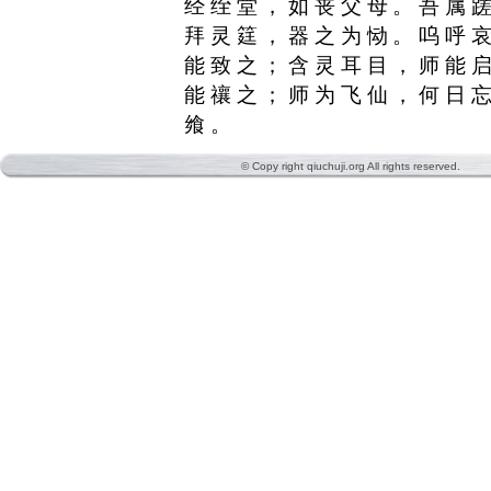
经绖堂，如丧父母。吾属
拜灵筳，器之为恸。呜呼
能致之；含灵耳目，师能
能禳之；师为飞仙，何日
飨。
© Copy right qiuchuji.org All rights reserved.