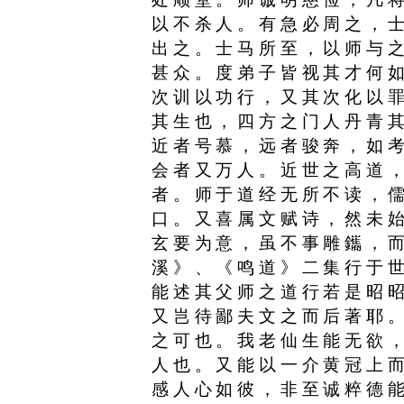
以不杀人。有急必周之，
出之。士马所至，以师与
甚众。度弟子皆视其才何
次训以功行，又其次化以
其生也，四方之门人丹青
近者号慕，远者骏奔，如
会者又万人。近世之高道
者。师于道经无所不读，
口。又喜属文赋诗，然未
玄要为意，虽不事雕鑴，
溪》、《鸣道》二集行于
能述其父师之道行若是昭
又岂待鄙夫文之而后著耶
之可也。我老仙生能无欲
人也。又能以一介黄冠上
感人心如彼，非至诚粹德