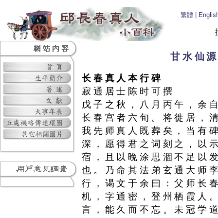
繁體
|
Englis
甘水仙
长春真人本行碑
寂通居士陈时可撰
戊子之秋，八月丙午，余
长春宫者六旬。将徙居，
我先师真人既葬矣，当有
深，愿得君之词刻之，以
宿，且以晚涂思涸不足以
也。乃命其法弟玄通大师
行，谒文于余曰：父师长
机，字通密，登州栖霞人
言，能久而不忘。未冠学