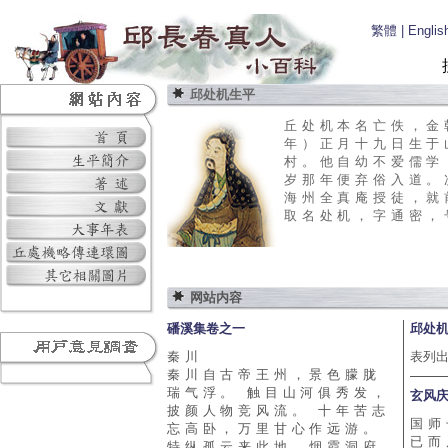
繁體
|
Englis
邱处机生平
丘处机本名亡佚，金
年）正月十九日生于
村。他自幼不爱儒学
岁那年便弃俗入道。
海州全真庵授徒，就
取名处机，字通密，号
网站内容
磻溪集卷之一
邱处
秦川
表列
秦川自古帝王州，景色朦胧
瑞气浮。 触目山河俱秀发，
玄风
披颜人物竞风流。 十年苦志
国师
忘高卧，万里甘心作远游。
已而
特纵孤云来此地，烟霞洞府