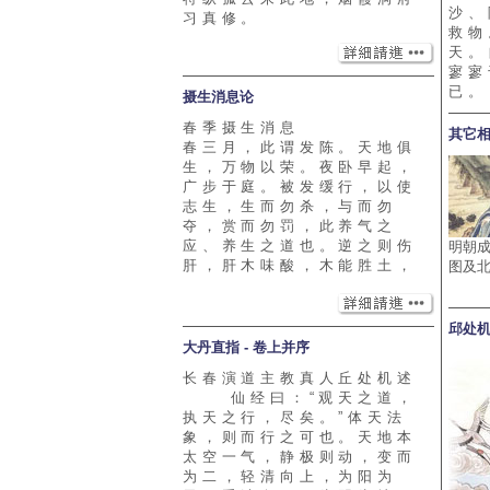
沙、
习真修。
救物
天。
寥寥
已。
摄生消息论
春季摄生消息
其它
春三月，此谓发陈。天地俱
生，万物以荣。夜卧早起，
广步于庭。被发缓行，以使
志生，生而勿杀，与而勿
夺，赏而勿罚，此养气之
应、养生之道也。逆之则伤
明朝
肝，肝木味酸，木能胜土，
图及
邱处
大丹直指 - 卷上并序
长春演道主教真人丘处机述
仙经曰：“观天之道，
执天之行，尽矣。”体天法
象，则而行之可也。天地本
太空一气，静极则动，变而
为二，轻清向上，为阳为