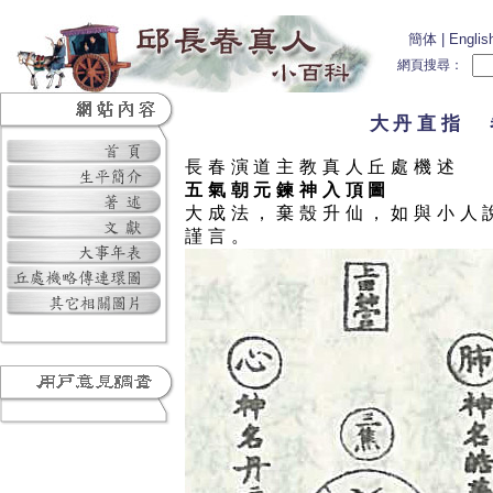
簡体
|
Englis
網頁搜尋：
大丹直指 
長春演道主教真人丘處機述
五氣朝元鍊神入頂圖
大成法，棄殼升仙，如與小人
謹言。