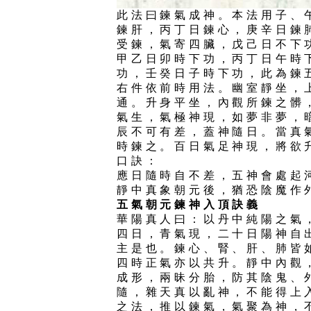
此法曰鍊氣成神。本法用子、
鍊肝，丙丁日鍊心，庚辛日鍊
受鍊，氣寄四臟，戊己日不下
甲乙日卯時下功，丙丁日午時
功，壬癸日子時下功，此為鍊
右件依前時用法。幽室靜坐，
通。升身平坐，內觀所鍊之髒
氣生，氣極神現，如夢非夢，
辰不可有差，蓋神隨日。當真
時鍊之。百日氣足神現，將欲
口訣：
應日隨時自不差，五神會處起
靜中真象朝元後，猶恐陰魔作
五氣朝元鍊神入頂訣義
華陽真人曰：以丹中純陽之氣
四日，青氣現，二十日陽神自
主是也。鍊心、腎、肝、肺皆
四時正氣亦以共升。靜中內觀
成形，兩昧分胎，防其陰鬼、
隨，雜天真以亂神，不能得上
之法，推以鍊氣，氣聚為神，