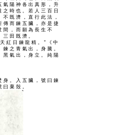
五氣陽神各出真形，升
道之時也。若人三百日
，不既濟，直行此法，
所傳而鍊五臟，亦是捷
世間，而願為長生不
，三田既濟。
天紅日鍊龍精。”《中
，鍊之青氣出，身騰。
，黑氣出，身立。純陽
。
焚身。入五臟，號曰鍊
號曰棄殼。