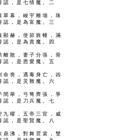
得認，是七情魔。二
簾翠幕，峻宇雕墻，珠
得認，是為富魔。三
服顯赫，使節旌幢，滿
得認，是為貴魔。四
弟離散，妻子分張，骨
得認，是恩愛魔。五
刑命喪，遇毒身亡，凶
得認，是災難魔。六
矛間舉，弓弩齊張，爭
得認，是刀兵魔。七
聖九曜，五帝三官，威
得認，是聖賢魔。八
歌鼎沸，對舞霓裳，雙