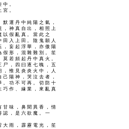
壺中。
上宮。
。默運丹中純陽之氣，
現，神真自出，相照上
魔以假亂真。當此之
中田入上田。陰鬼願人
伍，妄起浮華，亦傲陽
為假形，混雜難別。笙
，莫若頻起丹中真火。
三尸，四曰逐七魄，五
朗，惟見炎炎火中，人
自己陽神，哭泣去者，
淨。功不可再。切防十
生巧作、緣業，來亂真
有甘味，鼻聞異香，情
得認，是六欲魔。一
雷大雨，霹靂電光，笙