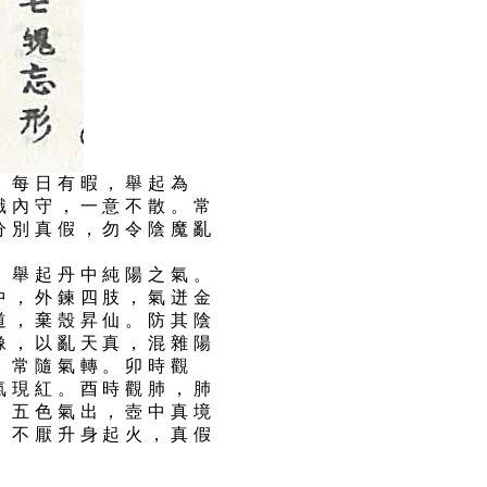
，每日有暇，舉起為
識內守，一意不散。常
分別真假，勿令陰魔亂
，舉起丹中純陽之氣。
中，外鍊四肢，氣迸金
道，棄殼昇仙。防其陰
像，以亂天真，混雜陽
，常隨氣轉。卯時觀
氣現紅。酉時觀肺，肺
。五色氣出，壺中真境
。不厭升身起火，真假