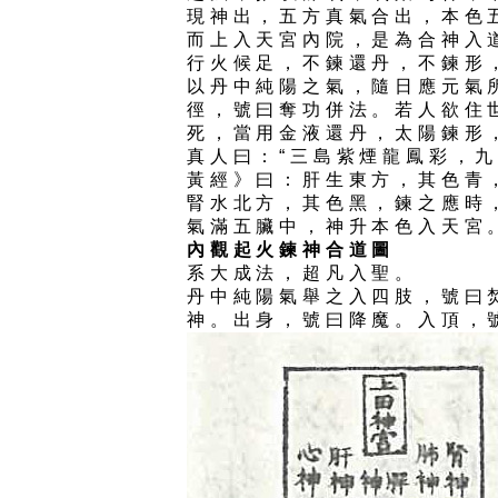
現神出，五方真氣合出，本色
而上入天宮內院，是為合神入
行火候足，不鍊還丹，不鍊形
以丹中純陽之氣，隨日應元氣
徑，號曰奪功併法。若人欲住
死，當用金液還丹，太陽鍊形
真人曰：“三島紫煙龍鳳彩，九
黃經》曰：肝生東方，其色青
腎水北方，其色黑，鍊之應時
氣滿五臟中，神升本色入天宮
內觀起火鍊神合道圖
系大成法，超凡入聖。
丹中純陽氣舉之入四肢，號曰
神。出身，號曰降魔。入頂，