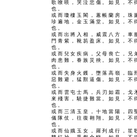
歌嘹喨，哭泣悲傷。如見，不
也。
或而瓊樓玉閣，蕙帳蘭房，珠
珍遍地，金玉滿堂。如見，不
也。
或而出將入相，威震八方，車
門青紫，靴笏盈床。如見，不
也。
或而兒女疾病，父母喪亡，兄
肉患難，眷族災殃。如見，不
也。
或而失身火鑊，墮落高嶺，臨
惡難避，猛獸逼傷。如見，不
也。
或而雲屯士馬，兵刃如霜，戈
來殘害，驍捷難當。如見，不
也。
或而三清玉皇，十地當陽，四
儀隊仗，往復翱翔。如見，不
也。
或而仙娥玉女，羅列成行，笙