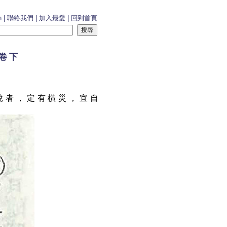
h
|
聯絡我們
|
加入最愛
|
回到首頁
卷下
說者，定有橫災，宜自