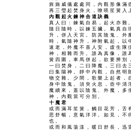
旌旆威儀處處同，內觀形像滿
再三瑩起焚身火，嘹喨笙簧入
內觀起火鍊神合道訣義
真人曰：鍊氣自易，起火亦難
隨日隨時，以鍊五臟。氣真自
升，併入天宮。防其陰鬼、外
時，氣隨神升，神附氣起，以
速老，外魔不喜人安，虛生隊
神，相雜而升。誰為真像，誰
簧四圍，車馬併起，欲要辨別
一曰焚身，二曰降魔，三曰去
曰集陽神。靜中內觀，自然明
物交雜。少間，歌樂上起者，
身中陰鬼。須臾火息，壺中清
魔續來，蓋以陰鬼、外魔，多
神，內觀當可分別。
十魔君
或而滿耳笙簧，觸目花芳，舌
思舒暢，意氣洋洋。如見，不
也。
或而和風蕩漾，暖日舒長，迅