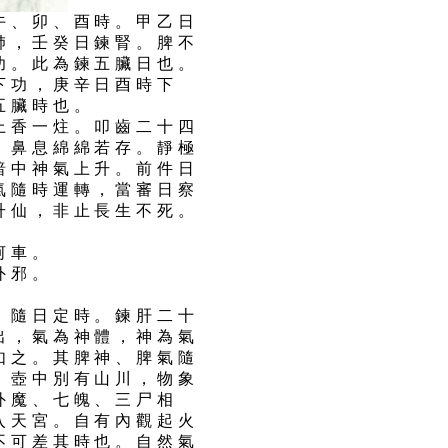
午、卯、酉時。甲乙日
肺，壬癸日鍊腎。脾不
功。此為鍊五臟日也。
下功，庚辛日酉時下
五臟時也。
上香一炷。叩齒二十四
，鼻息綿綿若存。靜極
暗中神氣上升。前件日
氣隨時運轉，當審日察
升仙，非止長生不死。
河車。
外邪。
，隨日定時。鍊肝二十
出，氣為神體，神為氣
如之。其脾神、脾氣隨
，壺中別有山川，物象
外魔、七魄、三尸相
入天宮。自有內觀起火
不可差其時也。自然氣