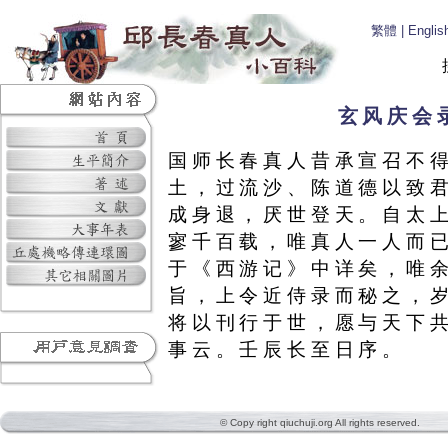
繁體
|
Englis
玄风庆会
国师长春真人昔承宣召不
土，过流沙、陈道德以致
成身退，厌世登天。自太
寥千百载，唯真人一人而
于《西游记》中详矣，唯
旨，上令近侍录而秘之，
将以刊行于世，愿与天下
事云。壬辰长至日序。
© Copy right qiuchuji.org All rights reserved.